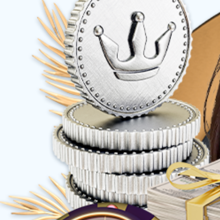
法律法规要求或监管部门依法
五、信息保护措施
平台采用多重防护机制确保安博
HTTPS 加密传输
权限分级与访问控制
系统审计与异常行为识别
六、用户权利
您拥有以下数据权利：
访问、更正、删除个人信息
申请注销账户或停止使用服务
关闭授权功能如位置服务或通
七、未成年人保护