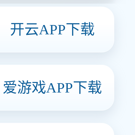
2024 年度行业推荐平台
胁的关键策略。