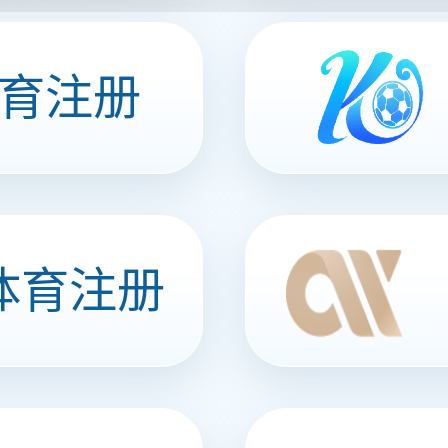
最具用户满意度平台
年度数据科技应用奖
风险防御图谱
录入口持续构建动态风险模型，以图谱方式展示平台应对潜在威