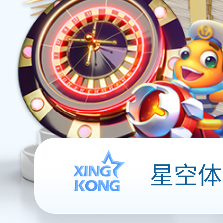
我们不会面向 14 周岁以下用
八、隐私政策的更新
当本政策有重大调整时，我们将
九、联系我们
如有任何隐私相关的问题，请发送邮件至：s
安博站官网登录入口