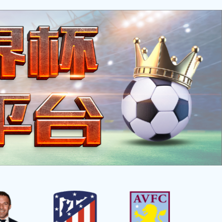
App
公司
体育
注册入口
简介
热点
重视个人隐私保护。