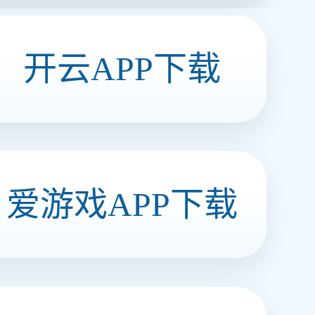
现，便于用户自查；新增记录筛选功能，提高可读
。串联项目中若出现异常，也可自动筛除。
泰语），支持地区自动切换赛事内容与显示格式。
站官网登录入口 的跨区域使用体验。