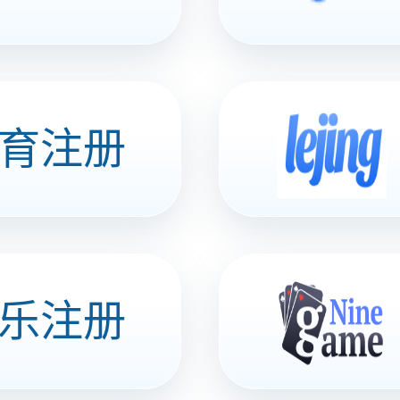
平台顺利通过 GDPR 与 ISO 多项认证，建立技术
安全新标准。
联系我们
support@nantucketcaretakers.com
家
业
可