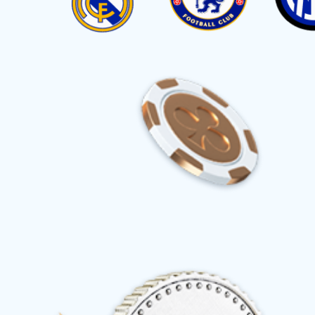
注册时请提供真实、完整且最
用户有责任保护好自己的账户
账户专属注册者本人使用，严
三、服务内容
平台主要提供赛事追踪、比分直播
四、用户行为规范
为维护平台秩序，用户不得从事以
发布违法、暴力、歧视或具有
侵犯他人合法权益（包括知识
利用系统漏洞干扰平台正常运
从事未经授权的宣传、引流或