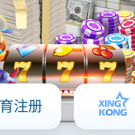
律法规。如就本协议产生争议，双方应友好协商解决；协商未果的，可向
议，请通过以下方式联系官方客服：
takers.com
1. 多端统一适配
针对桌面、移动、小程序端进行布局标准化，用户可跨设备
新引入的“核心组件容错机制”确保即使部分模块异常也不会
2. 推荐系统升级
推荐逻辑加入用户操作偏好、浏览行为等维度，动态生成个