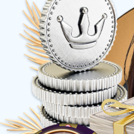
五、知识产权声明
安博站官网登录入口平台的所有内
平台资料。
六、免责声明
本平台所提供的数据和信息均为参
七、协议修改
平台有权在无需通知用户的情况下
八、法律适用与争议解决