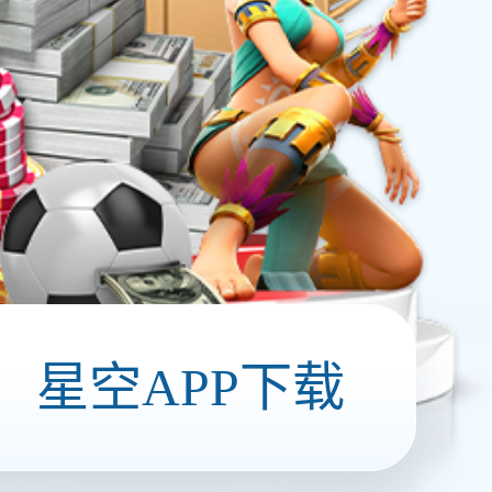
平台所在地法院提起诉讼。
继续浏览赛事与历史操作，无需重复设置。
影响主要流程，进一步增强平台可靠性。
性化推荐。也支持查看平台热投排行。