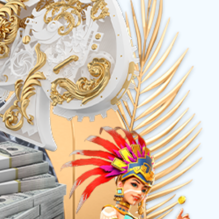
。用户不得擅自使用、传播或改编
。