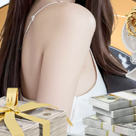
容（含图像、数据、结构设计、源代码等）均为平台或其授权方合法所有
考用途，不对用户因依赖该等信息所产生的后果承担法律责任。
更新协议条款，修订内容一经发布即自动生效。建议您定期查阅协议内容